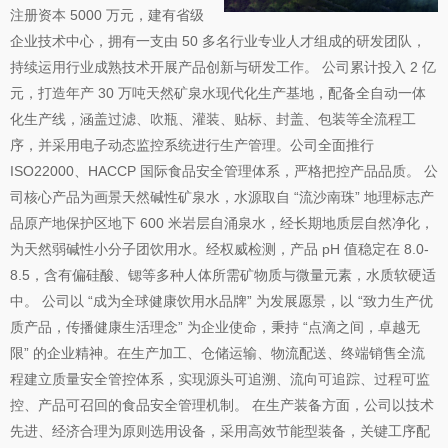
注册资本 5000 万元，建有省级
4.5L小分子团水
360mL苏打水
HO YE椰子汁
鳘鱼花胶
15L小分子团水
南美白对虾
企业技术中心，拥有一支由 50 多名行业专业人才组成的研发团队，
注入新鲜椰子水，保留椰子原
稀有小分子团，低矿化
画景天然苏打水
鳘鱼花胶
稀有小分子团，低矿化
南美白对虾
持续运用行业成熟技术开展产品创新与研发工作。 公司累计投入 2 亿
生风味
元，打造年产 30 万吨天然矿泉水现代化生产基地，配备全自动一体
化生产线，涵盖过滤、吹瓶、灌装、贴标、封盖、包装等全流程工
序，并采用电子动态监控系统进行生产管理。公司全面推行
ISO22000、HACCP 国际食品安全管理体系，严格把控产品品质。 公
司核心产品为画景天然碱性矿泉水，水源取自 “流沙南珠” 地理标志产
品原产地保护区地下 600 米岩层自涌泉水，经长期地质层自然净化，
为天然弱碱性小分子团饮用水。经权威检测，产品 pH 值稳定在 8.0-
8.5，含有偏硅酸、锶等多种人体所需矿物质与微量元素，水质软硬适
中。 公司以 “成为全球健康饮用水品牌” 为发展愿景，以 “致力生产优
质产品，传播健康生活理念” 为企业使命，秉持 “点滴之间，卓越无
限” 的企业精神。在生产加工、仓储运输、物流配送、终端销售全流
程建立质量安全管控体系，实现源头可追溯、流向可追踪、过程可监
控、产品可召回的食品安全管理机制。 在生产装备方面，公司以技术
先进、经济合理为原则选用设备，采用高效节能型装备，关键工序配