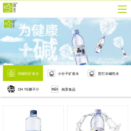
弱碱性矿泉水
小分子矿泉水
苏打水碱性水
OH YE椰子汁
画景食品